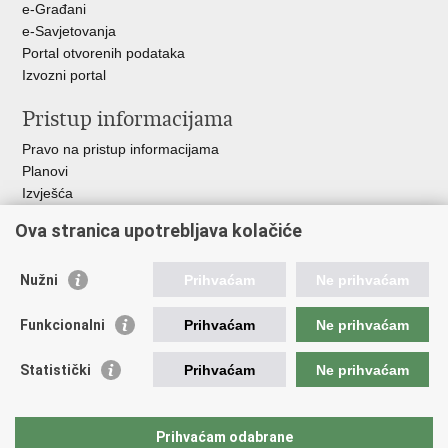
e-Građani
e-Savjetovanja
Portal otvorenih podataka
Izvozni portal
Pristup informacijama
Pravo na pristup informacijama
Planovi
Izvješća
Javna nabava
Ova stranica upotrebljava kolačiće
Važne poveznice
Nužni
Prihvaćam
Ne prihvaćam
Vlada RH
Hrvatski sabor
Funkcionalni
Prihvaćam
Ne prihvaćam
Ured predsjednika
Ministarstvo vanjskih i europskih poslova
Statistički
Prihvaćam
Ne prihvaćam
Ministarstvo demografije i useljeništva
Hrvatska matica iseljenika
HRT - Glas Hrvatske
Prihvaćam odabrane