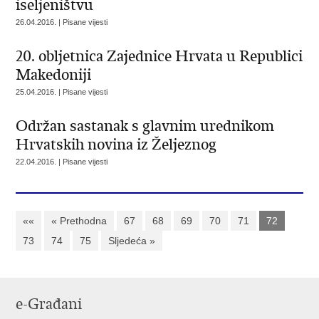
iseljeništvu
26.04.2016. | Pisane vijesti
20. obljetnica Zajednice Hrvata u Republici
Makedoniji
25.04.2016. | Pisane vijesti
Održan sastanak s glavnim urednikom
Hrvatskih novina iz Željeznog
22.04.2016. | Pisane vijesti
««
« Prethodna
67
68
69
70
71
72
73
74
75
Sljedeća »
e-Građani