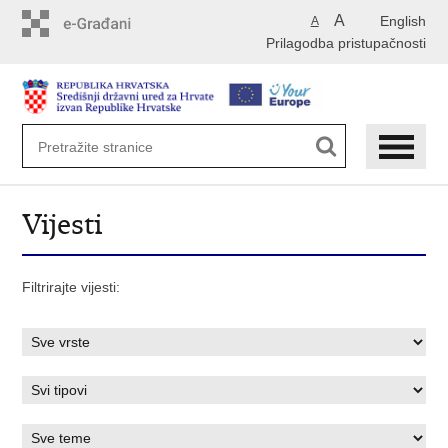
Preskoči
A
English
A
na
Prilagodba pristupačnosti
glavni
sadržaj
Vijesti
Filtrirajte vijesti: