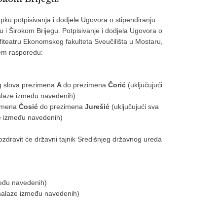
u potpisivanja i dodjele Ugovora o stipendiranju
ru i Širokom Brijegu. Potpisivanje i dodjela Ugovora o
mfiteatru Ekonomskog fakulteta Sveučilišta u Mostaru,
ćem rasporedu:
 slova prezimena
A
do prezimena
Čorić
(uključujući
alaze između navedenih)
imena
Čosić
do prezimena
Jurešić
(uključujući sva
e između navedenih)
pozdravit će državni tajnik Središnjeg državnog ureda
među navedenih)
 nalaze između navedenih)