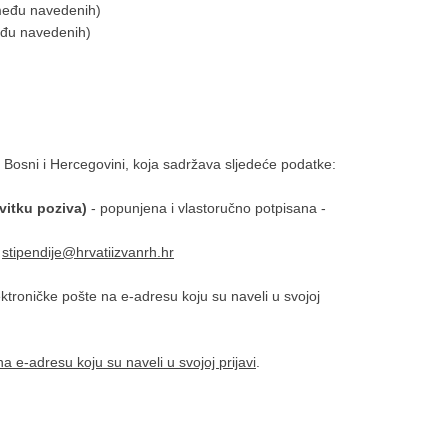
zmeđu navedenih)
eđu navedenih)
 Bosni i Hercegovini, koja sadržava sljedeće podatke:
vitku poziva)
- popunjena i vlastoručno potpisana -
:
stipendije@hrvatiizvanrh.hr
lektroničke pošte na e-adresu koju su naveli u svojoj
a e-adresu koju su naveli u svojoj prijavi
.