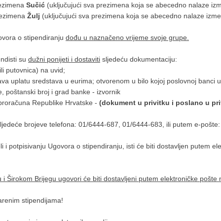
ezimena
Sučić
(uključujući sva prezimena koja se abecedno nalaze i
ezimena
Žulj
(uključujući sva prezimena koja se abecedno nalaze izm
ovora o stipendiranju
dođu u naznačeno vrijeme svoje grupe.
endisti su
dužni ponijeti i dostaviti
sljedeću dokumentaciju:
li putovnica) na uvid;
va uplatu sredstava u eurima; otvorenom u bilo kojoj poslovnoj banci u
, poštanski broj i grad banke - izvornik
 proračuna Republike Hrvatske -
(dokument u privitku i poslano u pri
sljedeće brojeve telefona: 01/6444-687, 01/6444-683, ili putem e-pošte
li i potpisivanju Ugovora o stipendiranju, isti će biti dostavljen putem e
 i Širokom Brijegu ugovori će biti dostavljeni putem elektroničke pošte n
arenim stipendijama!