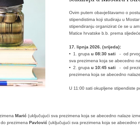
Ovim putem obavještavamo o postupk
stipendistima koji studiraju u Mosta
stipendiranju organizirat će se u a
Matice hrvatske b.b. prema sljede
17. lipnja 2026. (srijeda):
• 1. grupa
u
08:30 sati
- od prvog
sva prezimena koja se abecedno n
• 2. grupa
u
10:45 sati
- od prez
prezimena koja se abecedno nalaz
U 11:00 sati okupljene stipendiste 
ezimena
Marić
(uključujući sva prezimena koja se abecedno nalaze iz
do prezimena
Pavlović
(uključujući sva prezimena koja se abecedno