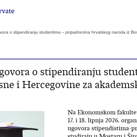
govora o stipendiranju studentima – pripadnicima hrvatskog naroda iz 
 ugovora o stipendiranju stude
sne i Hercegovine za akadems
Na Ekonomskom fakultetu
17. i 18. lipnja 2026. orga
ugovora stipendistima-pr
studiraju u Mostaru i Ši