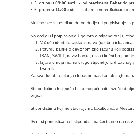
• 5. grupa
u 09:00 sati
- od prezimena
Pehar
do pr
• 6. grupa
u 11:00 sati
- od prezimena
Sušac
do pr
Molimo sve stipendiste da na dodjelu i potpisivanje Ug
Na dodjelu i potpisivanje Ugovora o stipendiranju, stip
Važeću identifikacijsku ispravu (osobna iskaznica i
Potvrdu banke o deviznom žiro računu koji podrža
IBAN, SWIFT, naziv banke, ulica i kućni broj banke
Izjavu o neprimanju druge stipendije iz državnog
izvornik.
Za sva dodatna pitanja slobodno nas kontaktirajte na 
Stipendistima koji neće biti u mogućnosti nazočiti dodje
prijavi.
Stipendistima koji ne studiraju na fakultetima u Mostaru
Svim stipendisticama i stipendistima čestitamo na ostv