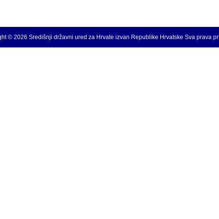
ht © 2026 Središnji državni ured za Hrvate izvan Republike Hrvatske Sva prava p