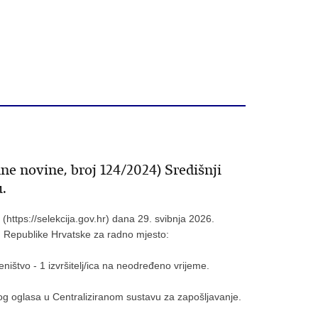
ne novine, broj 124/2024) Središnji
.
https://selekcija.gov.hr) dana 29. svibnja 2026.
an Republike Hrvatske za radno mjesto:
eništvo - 1 izvršitelj/ica na neodređeno vrijeme.
og oglasa u Centraliziranom sustavu za zapošljavanje.