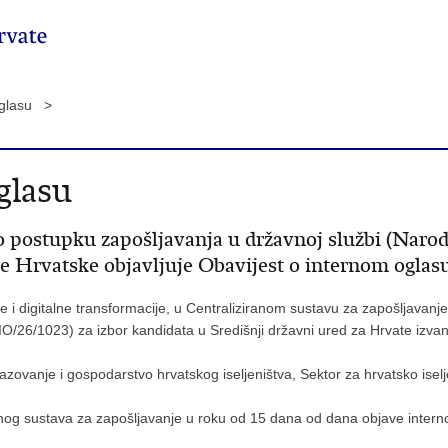
oglasu >
glasu
o postupku zapošljavanja u državnoj službi (Narod
e Hrvatske objavljuje Obavijest o internom oglasu
 digitalne transformacije, u Centraliziranom sustavu za zapošljavanje (
39/IO/26/1023) za izbor kandidata u Središnji državni ured za Hrvate izv
brazovanje i gospodarstvo hrvatskog iseljeništva, Sektor za hrvatsko iselj
anog sustava za zapošljavanje u roku od 15 dana od dana objave intern