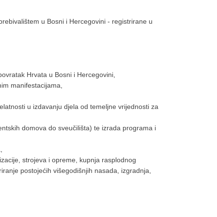
 prebivalištem u Bosni i Hercegovini - registrirane u
 povratak Hrvata u Bosni i Hercegovini,
rnim manifestacijama,
latnosti u izdavanju djela od temeljne vrijednosti za
entskih domova do sveučilišta) te izrada programa i
,
izacije, strojeva i opreme, kupnja rasplodnog
riranje postojećih višegodišnjih nasada, izgradnja,