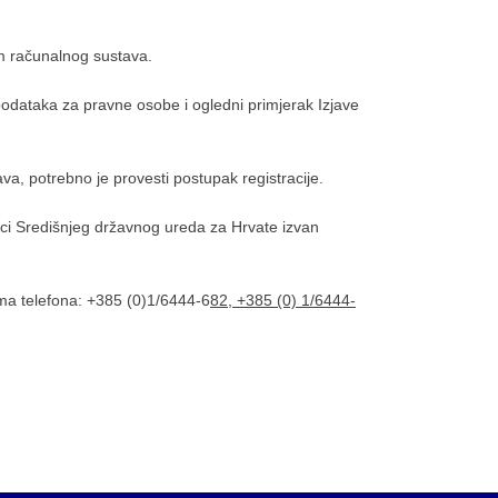
em računalnog sustava.
 podataka za pravne osobe i ogledni primjerak Izjave
tava, potrebno je provesti postupak registracije.
ici Središnjeg državnog ureda za Hrvate izvan
ma telefona: +385 (0)1/6444-6
82, +385 (0) 1/6444-