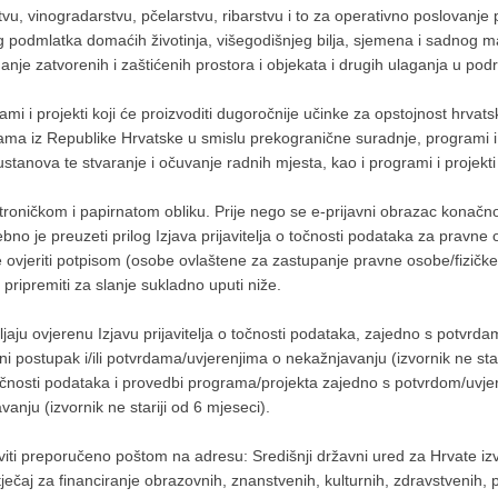
tvu, vinogradarstvu, pčelarstvu, ribarstvu i to za operativno poslovanj
podmlatka domaćih životinja, višegodišnjeg bilja, sjemena i sadnog mate
anje zatvorenih i zaštićenih prostora i objekata i drugih ulaganja u podr
mi i projekti koji će proizvoditi dugoročnije učinke za opstojnost hrvat
ama iz Republike Hrvatske u smislu prekogranične suradnje, programi i p
 ustanova te stvaranje i očuvanje radnih mjesta, kao i programi i projekti 
roničkom i papirnatom obliku. Prije nego se e-prijavni obrazac konačn
ebno je preuzeti prilog Izjava prijavitelja o točnosti podataka za pravne
te ovjeriti potpisom (osobe ovlaštene za zastupanje pravne osobe/fizič
 pripremiti za slanje sukladno uputi niže.
ju ovjerenu Izjavu prijavitelja o točnosti podataka, zajedno s potvrd
i postupak i/ili potvrdama/uvjerenjima o nekažnjavanju (izvornik ne sta
 točnosti podataka i provedbi programa/projekta zajedno s potvrdom/uvjer
vanju (izvornik ne stariji od 6 mjeseci).
ti preporučeno poštom na adresu: Središnji državni ured za Hrvate i
čaj za financiranje obrazovnih, znanstvenih, kulturnih, zdravstvenih, po