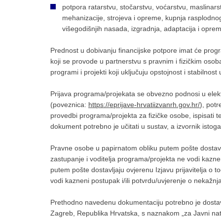
potpora ratarstvu, stočarstvu, voćarstvu, maslinars
mehanizacije, strojeva i opreme, kupnja rasplodnog 
višegodišnjih nasada, izgradnja, adaptacija i oprem
Prednost u dobivanju financijske potpore imat će progra
koji se provode u partnerstvu s pravnim i fizičkim osob
programi i projekti koji uključuju opstojnost i stabilnost
Prijava programa/projekata se obvezno podnosi u elekt
(poveznica:
https://eprijave-hrvatiizvanrh.gov.hr/
), potr
provedbi programa/projekta za fizičke osobe, ispisati 
dokument potrebno je učitati u sustav, a izvornik istoga
Pravne osobe u papirnatom obliku putem pošte dostavlja
zastupanje i voditelja programa/projekta ne vodi kaznen
putem pošte dostavljaju ovjerenu Izjavu prijavitelja o
vodi kazneni postupak i/ili potvrdu/uvjerenje o nekažnja
Prethodno navedenu dokumentaciju potrebno je dostavi
Zagreb, Republika Hrvatska, s naznakom „za Javni natje