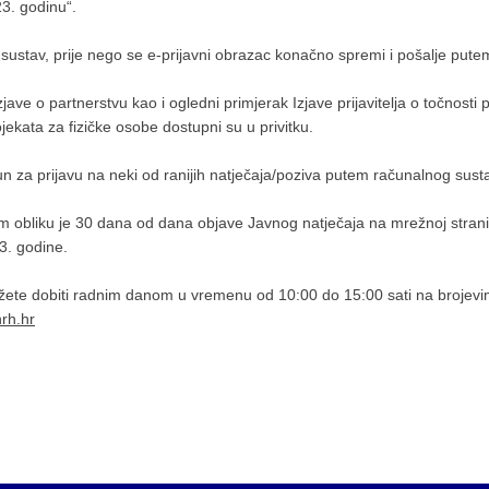
23. godinu“.
 sustav, prije nego se e-prijavni obrazac konačno spremi i pošalje put
ve o partnerstvu kao i ogledni primjerak Izjave prijavitelja o točnosti
jekata za fizičke osobe dostupni su u privitku.
 račun za prijavu na neki od ranijih natječaja/poziva putem računalnog sus
m obliku je 30 dana od dana objave Javnog natječaja na mrežnoj stran
3. godine.
ete dobiti radnim danom u vremenu od 10:00 do 15:00 sati na brojevi
nrh.hr