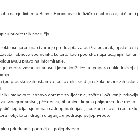
e osobe sa sjedištem u Bosni i Hercegovini te fizičke osobe sa sjedištem i
pinu prioritetnih područja:
rojekti usmjereni na stvaranje preduvjeta za održivi ostanak, opstanak i
zaštita i obnova spomenika kulture, kao i podrška najznačajnijim kultu
osiguravaju pravo na informiranje,
gojno-obrazovne ustanove i javne knjižnice, te potpora nakladničkoj dje
čenja,
(od predškolskih ustanova, osnovnih i srednjih škola, učeničkih i stud
u,
lnih ustanova te nabava opreme za liječenje, zaštitu i očuvanje zdravlja
tvu, vinogradarstvu, pčelarstvu, ribarstvu, kupnja poljoprivredne mehan
odišnjeg bilja, sjemena i sadnog materijala, podizanje novih i restruktu
ora i objekata i drugih ulaganja u području poljoprivrede.
pinu prioritetnih područja – poljoprivreda: