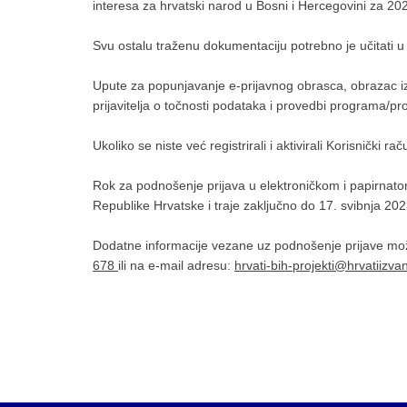
interesa za hrvatski narod u Bosni i Hercegovini za 20
Svu ostalu traženu dokumentaciju potrebno je učitati u
Upute za popunjavanje e-prijavnog obrasca, obrazac izja
prijavitelja o točnosti podataka i provedbi programa/pro
Ukoliko se niste već registrirali i aktivirali Korisnički
Rok za podnošenje prijava u elektroničkom i papirnato
Republike Hrvatske i traje zaključno do 17. svibnja 202
Dodatne informacije vezane uz podnošenje prijave mož
678
ili na e-mail adresu:
hrvati-bih-projekti@hrvatiizva