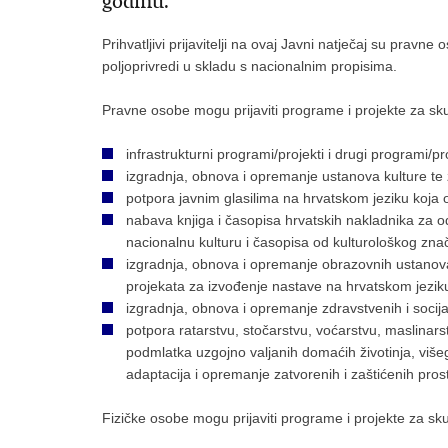
godinu.
Prihvatljivi prijavitelji na ovaj Javni natječaj su pravn
poljoprivredi u skladu s nacionalnim propisima.
Pravne osobe mogu prijaviti programe i projekte za sku
infrastrukturni programi/projekti i drugi programi/p
izgradnja, obnova i opremanje ustanova kulture te 
potpora javnim glasilima na hrvatskom jeziku koja 
nabava knjiga i časopisa hrvatskih nakladnika za od
nacionalnu kulturu i časopisa od kulturološkog zna
izgradnja, obnova i opremanje obrazovnih ustanova 
projekata za izvođenje nastave na hrvatskom jezik
izgradnja, obnova i opremanje zdravstvenih i socija
potpora ratarstvu, stočarstvu, voćarstvu, maslinars
podmlatka uzgojno valjanih domaćih životinja, višeg
adaptacija i opremanje zatvorenih i zaštićenih prost
Fizičke osobe mogu prijaviti programe i projekte za sku