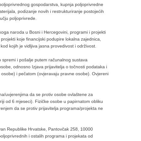
e poljoprivrednog gospodarstva, kupnja poljoprivredne
rijala, podizanje novih i restrukturiranje postojećih
učju poljoprivrede.
skoga naroda u Bosni i Hercegovini, programi i projekti
rojekti koje financijski podupire lokalna zajednica,
kod kojih je vidljiva jasna provedivost i održivost.
o spremi i pošalje putem računalnog sustava
 osobe, odnosno Izjava prijavitelja o točnosti podataka i
ke osobe) i pečatom (ovjeravaju pravne osobe). Ovjereni
ama/uvjerenjima da se protiv osobe ovlaštene za
riji od 6 mjeseci). Fizičke osobe u papirnatom obliku
enjem da se protiv prijavitelja programa/projekta ne
zvan Republike Hrvatske, Pantovčak 258, 10000
ljoprivrednih i ostalih programa i projekata od