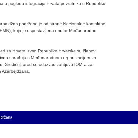
 u pogledu integracije Hrvata povratnika u Republiku
zarbajdžan podržana je od strane Nacionalne kontaktne
(EMN), koja je uspostavljena unutar Međunarodne
red za Hrvate izvan Republike Hrvatske su članovi
ktivno surađuju s Međunarodnom organizacijom za
mu, Središnji ured se odazvao zahtjevu IOM-a za
m Azerbejdžana.
ridržana