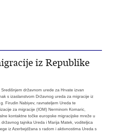
gracije iz Republike
 u Središnjem državnom urede za Hrvate izvan
nak s izaslanstvom Državnog ureda za migracije iz
. Firudin Nabiyev, ravnateljem Ureda te
zacije za migracije (IOM) Nerminom Komaric,
alne kontaktne točke europske migracijske mreže u
 državnog tajnika Ureda i Marija Matek, voditeljica
ege iz Azerbejdžana s radom i aktivnostima Ureda s