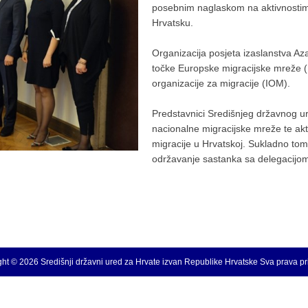
posebnim naglaskom na aktivnostima
Hrvatsku.
Organizacija posjeta izaslanstva A
točke Europske migracijske mreže 
organizacije za migracije (IOM).
Predstavnici Središnjeg državnog u
nacionalne migracijske mreže te a
migracije u Hrvatskoj. Sukladno to
održavanje sastanka sa delegacijo
ht © 2026 Središnji državni ured za Hrvate izvan Republike Hrvatske Sva prava p