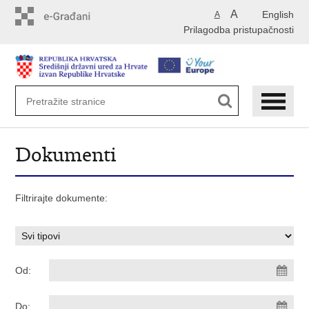
Preskoči
A
English
A
na
Prilagodba pristupačnosti
glavni
sadržaj
Dokumenti
Filtrirajte dokumente:
Od:
Do: