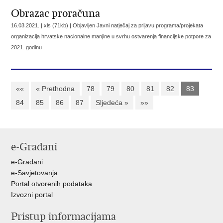
Obrazac proračuna
16.03.2021. | xls (71kb) |
Objavljen Javni natječaj za prijavu programa/projekata
organizacija hrvatske nacionalne manjine u svrhu ostvarenja financijske potpore za
2021. godinu
««
« Prethodna
78
79
80
81
82
83
84
85
86
87
Sljedeća »
»»
e-Građani
e-Građani
e-Savjetovanja
Portal otvorenih podataka
Izvozni portal
Pristup informacijama