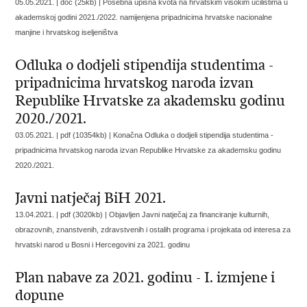
05.05.2021. | doc (25kb) |
Posebna upisna kvota na hrvatskim visokim učilištima u
akademskoj godini 2021./2022. namijenjena pripadnicima hrvatske nacionalne
manjine i hrvatskog iseljeništva
Odluka o dodjeli stipendija studentima -
pripadnicima hrvatskog naroda izvan
Republike Hrvatske za akademsku godinu
2020./2021.
03.05.2021. | pdf (10354kb) |
Konačna Odluka o dodjeli stipendija studentima -
pripadnicima hrvatskog naroda izvan Republike Hrvatske za akademsku godinu
2020./2021.
Javni natječaj BiH 2021.
13.04.2021. | pdf (3020kb) |
Objavljen Javni natječaj za financiranje kulturnih,
obrazovnih, znanstvenih, zdravstvenih i ostalih programa i projekata od interesa za
hrvatski narod u Bosni i Hercegovini za 2021. godinu
Plan nabave za 2021. godinu - I. izmjene i
dopune