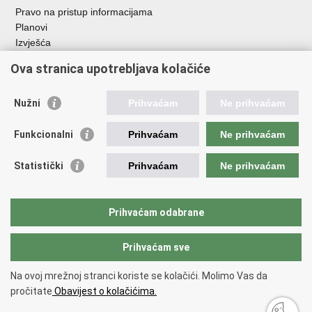
Pravo na pristup informacijama
Planovi
Izvješća
Javna nabava
Ova stranica upotrebljava kolačiće
Važne poveznice
Nužni
Prihvaćam
Ne prihvaćam
Vlada RH
Hrvatski sabor
Funkcionalni
Prihvaćam
Ne prihvaćam
Ured predsjednika
Ministarstvo vanjskih i europskih poslova
Statistički
Prihvaćam
Ne prihvaćam
Ministarstvo demografije i useljeništva
Hrvatska matica iseljenika
HRT - Glas Hrvatske
Prihvaćam odabrane
Prihvaćam sve
Povratak na vrh
Copyright © 2026 Središnji državni ured za Hrvate izvan Republike
Na ovoj mrežnoj stranci koriste se kolačići. Molimo Vas da
Hrvatske
pročitate
Obavijest o kolačićima.
Uvjeti korištenja
.
Izjava o pristupačnosti
.