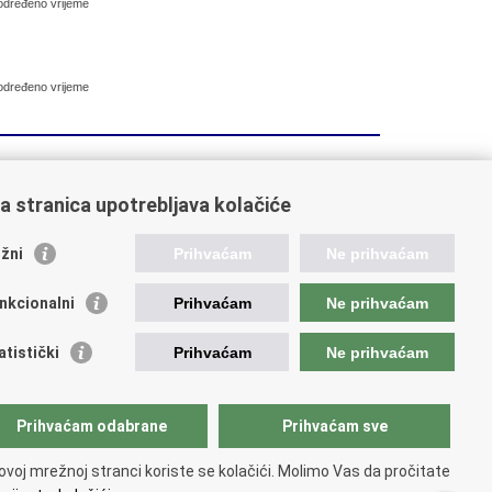
eodređeno vrijeme
eodređeno vrijeme
9
70
71
72
Sljedeća »
»»
a stranica upotrebljava kolačiće
žni
Prihvaćam
Ne prihvaćam
ažne poveznice
nkcionalni
Prihvaćam
Ne prihvaćam
ada RH
atski sabor
atistički
Prihvaćam
Ne prihvaćam
d predsjednika
istarstvo vanjskih i europskih poslova
istarstvo demografije i useljeništva
Prihvaćam odabrane
Prihvaćam sve
atska matica iseljenika
 - Glas Hrvatske
ovoj mrežnoj stranci koriste se kolačići. Molimo Vas da pročitate