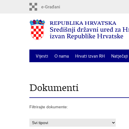
Preskoči
na
glavni
sadržaj
Vijesti
O nama
Hrvati izvan RH
Natječaji
Odluka o dodjeli financijske potpore za posebne 
Dokumenti
Filtrirajte dokumente: