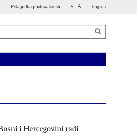
A
Prilagodba pristupačnosti
English
A
 2014. godinu
Korisne informacije
Kontakti
Bosni i Hercegovini radi