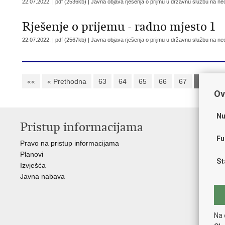
22.07.2022. | pdf (2536kb) |
Javna objava rješenja o prijmu u državnu službu na n
Rješenje o prijemu - radno mjesto 1
22.07.2022. | pdf (2567kb) |
Javna objava rješenja o prijmu u državnu službu na n
««
« Prethodna
63
64
65
66
67
68
6
Ov
Nu
Pristup informacijama
V
Fu
Pravo na pristup informacijama
Vl
Planovi
Hrv
St
Izvješća
Ure
Javna nabava
Min
Min
Hrv
HRT
Na 