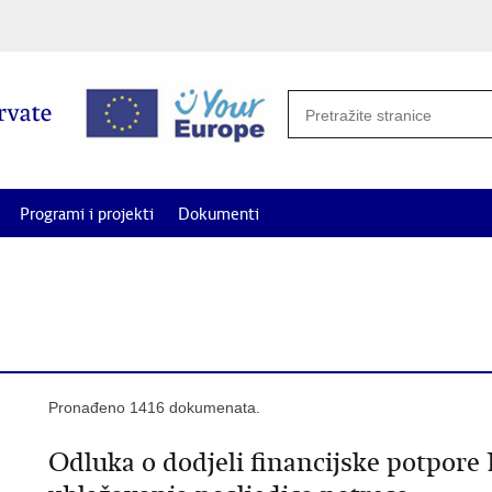
Programi i projekti
Dokumenti
potrebe i projekte od interesa za Hrvate izvan Republike Hrvatske za
Pronađeno 1416 dokumenata.
Odluka o dodjeli financijske potpore 