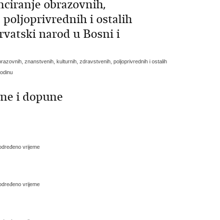
nciranje obrazovnih,
 poljoprivrednih i ostalih
rvatski narod u Bosni i
razovnih, znanstvenih, kulturnih, zdravstvenih, poljoprivrednih i ostalih
godinu
ene i dopune
eodređeno vrijeme
eodređeno vrijeme