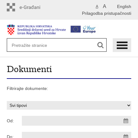
Preskoči
A
English
A
na
Prilagodba pristupačnosti
glavni
sadržaj
Dokumenti
Filtrirajte dokumente:
Od:
Do: