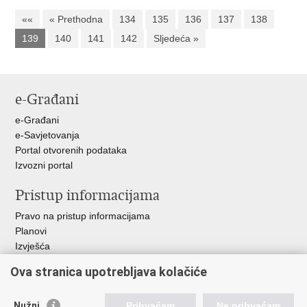
««
« Prethodna
134
135
136
137
138
139
140
141
142
Sljedeća »
e-Građani
e-Građani
e-Savjetovanja
Portal otvorenih podataka
Izvozni portal
Pristup informacijama
Pravo na pristup informacijama
Planovi
Izvješća
Javna nabava
Ova stranica upotrebljava kolačiće
Važne poveznice
Nužni
Prihvaćam
Ne prihvaćam