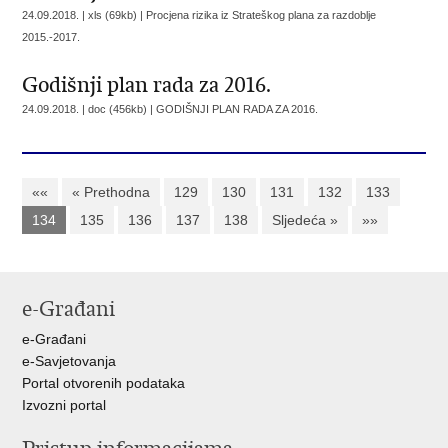
24.09.2018. | xls (69kb) |
Procjena rizika iz Strateškog plana za razdoblje
2015.-2017.
Godišnji plan rada za 2016.
24.09.2018. | doc (456kb) |
GODIŠNJI PLAN RADA ZA 2016.
««
« Prethodna
129
130
131
132
133
134
135
136
137
138
Sljedeća »
»»
e-Građani
e-Građani
e-Savjetovanja
Portal otvorenih podataka
Izvozni portal