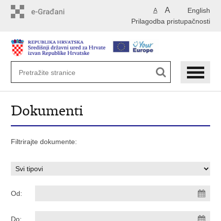
Preskoči
A
English
A
na
Prilagodba pristupačnosti
glavni
sadržaj
Dokumenti
Filtrirajte dokumente:
Od:
Do: