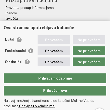
Pristup informacijama
Pravo na pristup informacijama
Planovi
Izvješća
Javna nabava
Ova stranica upotrebljava kolačiće
Važne poveznice
Nužni
Prihvaćam
Ne prihvaćam
Vlada RH
Hrvatski sabor
Funkcionalni
Prihvaćam
Ne prihvaćam
Ured predsjednika
Ministarstvo vanjskih i europskih poslova
Statistički
Prihvaćam
Ne prihvaćam
Ministarstvo demografije i useljeništva
Hrvatska matica iseljenika
HRT - Glas Hrvatske
Prihvaćam odabrane
Prihvaćam sve
Povratak na vrh
Copyright © 2026 Središnji državni ured za Hrvate izvan Republike
Na ovoj mrežnoj stranci koriste se kolačići. Molimo Vas da
Hrvatske
pročitate
Obavijest o kolačićima.
Uvjeti korištenja
.
Izjava o pristupačnosti
.